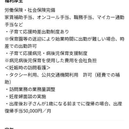
福利厚生
労働保険・社会保険完備
家賃補助手当、オンコール手当、職務手当、マイカー通勤
手当など
・子育て応援時差出勤制度あり
※保育園等の送迎により始業時間に出勤が難しい場合、時
差での出勤許可
・子育て応援病児・病後児保育支援制度
※病児病後児保育を使用した費用を会社負担
＜妊娠時の訪問看護＞
・タクシー利用、公共交通機関利用 許可（経費での補
助）
・訪問業務の業務量調整
・妊産婦面談の実施
・出産後お子さんが1歳になる前までに復帰の場合、出産
復帰手当50,000円／月