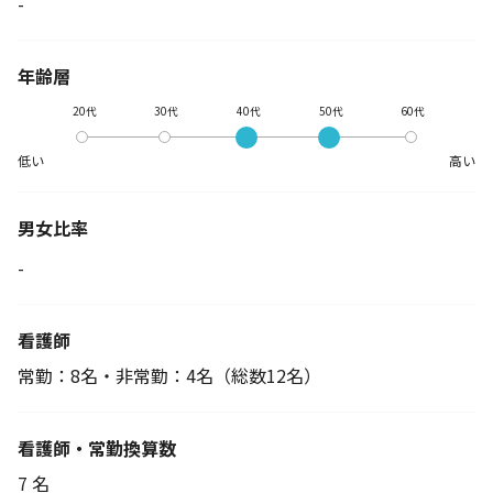
-
年齢層
20代
30代
40代
50代
60代
低い
高い
男女比率
-
看護師
常勤：8名・非常勤：4名
（総数12名）
看護師・常勤換算数
7 名