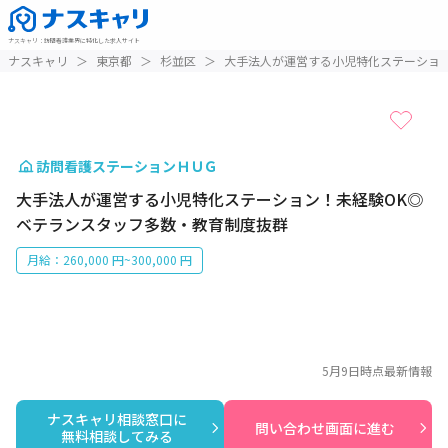
ナスキャリ
：
訪問看護業界に特化した求人サイト
1 / 1
ナスキャリ
＞
東京都
＞
杉並区
＞
大手法人が運営する小児特化ステーショ
訪問看護ステーションＨＵＧ
大手法人が運営する小児特化ステーション！未経験OK◎
ベテランスタッフ多数・教育制度抜群
月給：260,000 円~300,000 円
5月9日
時点最新情報
ナスキャリ相談窓口に

問い合わせ画面に進む
無料相談してみる