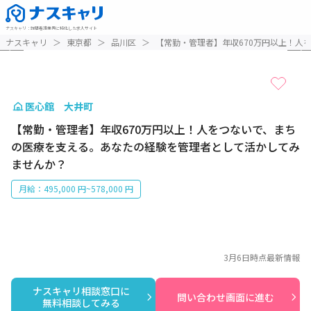
ナスキャリ
：
訪問看護業界に特化した求人サイト
1 / 3
ナスキャリ
＞
東京都
＞
品川区
＞
【常勤・管理者】年収670万円以上！人
医心館 大井町
【常勤・管理者】年収670万円以上！人をつないで、まち
の医療を支える。あなたの経験を管理者として活かしてみ
ませんか？
月給：495,000 円~578,000 円
3月6日
時点最新情報
ナスキャリ相談窓口に

問い合わせ画面に進む
無料相談してみる