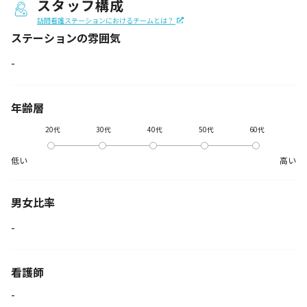
スタッフ構成
訪問看護ステーションにおけるチームとは？
ステーションの
雰囲気
-
年齢層
20代
30代
40代
50代
60代
低い
高い
男女比率
-
看護師
-