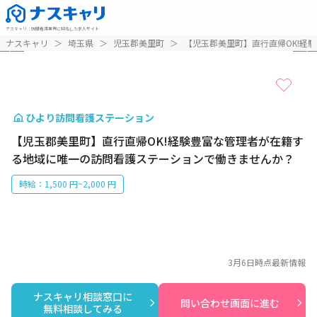
ナスキャリ
：
訪問看護業界に特化した求人サイト
1 / 3
ナスキャリ
＞
埼玉県
＞
児玉郡美里町
＞
【児玉郡美里町】直行直帰OK!経
ひより訪問看護ステーション
【児玉郡美里町】直行直帰OK!経験豊富な管理者が在籍す
る地域に唯一の訪問看護ステーションで働きませんか？
時給：1,500 円~2,000 円
3月6日
時点最新情報
ナスキャリ相談窓口に

問い合わせ画面に進む
無料相談してみる