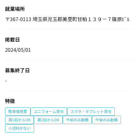
就業場所
〒367-0113 埼玉県児玉郡美里町甘粕１３９－７篠原ﾋﾞﾙ
掲載日
2024/05/01
募集終了日
-
特徴
駐車場用意
ユニフォーム貸与
スマホ・タブレット貸与
週1日からOK
週2日からOK
午前のみ勤務
午後のみ勤務
小児科がない