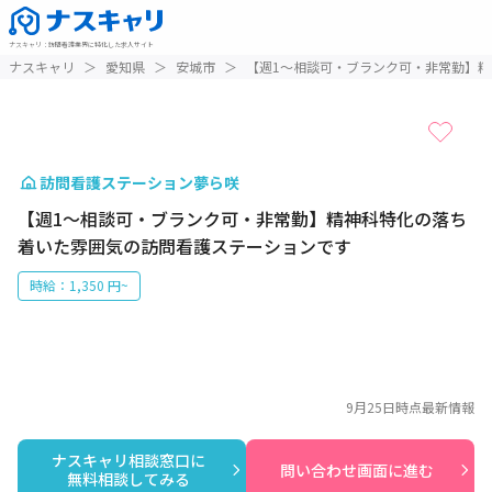
ナスキャリ
：
訪問看護業界に特化した求人サイト
1 / 1
ナスキャリ
＞
愛知県
＞
安城市
＞
【週1～相談可・ブランク可・非常勤】
訪問看護ステーション夢ら咲
【週1～相談可・ブランク可・非常勤】精神科特化の落ち
着いた雰囲気の訪問看護ステーションです
時給：1,350 円~
9月25日
時点最新情報
ナスキャリ相談窓口に

問い合わせ画面に進む
無料相談してみる