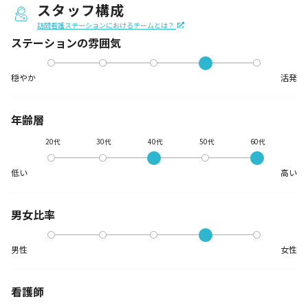
スタッフ構成
訪問看護ステーションにおけるチームとは？
ステーションの
雰囲気
穏やか
活発
年齢層
20代
30代
40代
50代
60代
低い
高い
男女比率
男性
女性
看護師