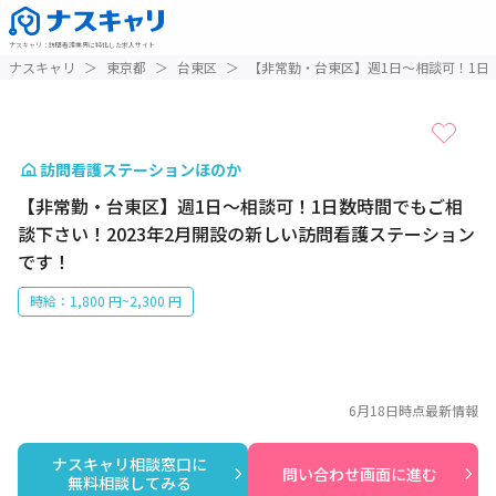
ナスキャリ
：
訪問看護業界に特化した求人サイト
1 / 1
ナスキャリ
＞
東京都
＞
台東区
＞
【非常勤・台東区】週1日～相談可！1日
訪問看護ステーションほのか
【非常勤・台東区】週1日～相談可！1日数時間でもご相
談下さい！2023年2月開設の新しい訪問看護ステーション
です！
時給：1,800 円~2,300 円
6月18日
時点最新情報
ナスキャリ相談窓口に

問い合わせ画面に進む
無料相談してみる