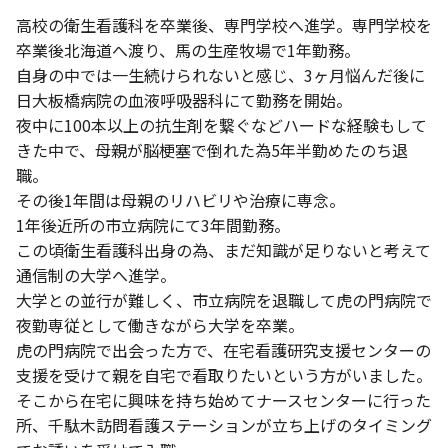
高校の衛生看護科を卒業後、専門学校へ進学。専門学校を
卒業後北海道へ渡り、馬の生産牧場で1年勤務。
自身の中では一生続けられないと感じ、3ヶ月悩んだ後に
日大板橋病院の血液呼吸器科にて勤務を開始。
夜中に100本以上の抗生剤を繋ぐなどハードな経験もして
きた中で、母親が脳梗塞で倒れた為5年半勤めたのち退
職。
その後1年間は母親のリハビリや治療に専念。
1年後近所の市立病院にて3年間勤務。
この頃衛生看護科出身の為、まだ知識が足りないと考えて
通信制の大学へ進学。
大学との並行が難しく、市立病院を退職して虎の門病院で
夜勤専従として働きながら大学を卒業。
虎の門病院で出会った方で、在宅看護研究支援センターの
支援を受けて親を自宅で看取りたいという方がいました。
そこから在宅に興味を持ち始めてナースセンターに行った
所、千駄木訪問看護ステーションが立ち上げのタイミング