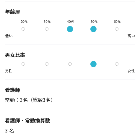
年齢層
20代
30代
40代
50代
60代
低い
高い
男女比率
男性
女性
看護師
常勤：3名
（総数3名）
看護師・常勤換算数
3 名