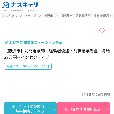
ナスキャリ
：
訪問看護業界に特化した求人サイト
1 / 1
ナスキャリ
＞
神奈川県
＞
藤沢市
＞
【藤沢市】訪問看護師｜経験者優遇・前
あいず訪問看護ステーション湘南
【藤沢市】訪問看護師｜経験者優遇・前職給与考慮｜月給
33万円＋インセンティブ
月給：330,000 円~350,000 円
6月9日
時点最新情報
ナスキャリ相談窓口に

問い合わせ画面に進む
無料相談してみる