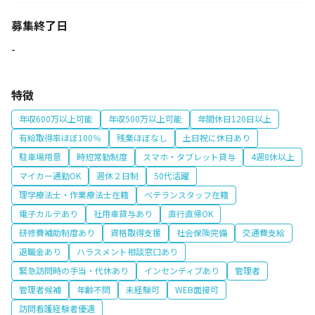
募集終了日
-
特徴
年収600万以上可能
年収500万以上可能
年間休日120日以上
有給取得率ほぼ100％
残業ほぼなし
土日祝に休日あり
駐車場用意
時短常勤制度
スマホ・タブレット貸与
4週8休以上
マイカー通勤OK
週休２日制
50代活躍
理学療法士・作業療法士在籍
ベテランスタッフ在籍
電子カルテあり
社用車貸与あり
直行直帰OK
研修費補助制度あり
資格取得支援
社会保険完備
交通費支給
退職金あり
ハラスメント相談窓口あり
緊急訪問時の手当・代休あり
インセンティブあり
管理者
管理者候補
年齢不問
未経験可
WEB面接可
訪問看護経験者優遇