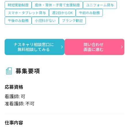
時短常勤制度
産休・育休・子育て支援制度
ユニフォーム貸与
スマホ・タブレット貸与
週2日からOK
午前のみ勤務
午後のみ勤務
小児科がない
ブランク歓迎
ナスキャリ相談窓口に

問い合わせ

無料相談してみる
画面に進む
募集要項
応募資格
看護師: 可
准看護師: 不可
仕事内容