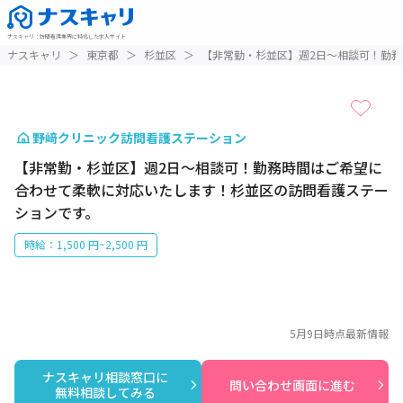
ナスキャリ
：
訪問看護業界に特化した求人サイト
1 / 1
ナスキャリ
＞
東京都
＞
杉並区
＞
【非常勤・杉並区】週2日～相談可！勤
野﨑クリニック訪問看護ステーション
【非常勤・杉並区】週2日～相談可！勤務時間はご希望に
合わせて柔軟に対応いたします！杉並区の訪問看護ステー
ションです。
時給：1,500 円~2,500 円
5月9日
時点最新情報
ナスキャリ相談窓口に

問い合わせ画面に進む
無料相談してみる