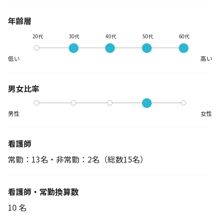
年齢層
20代
30代
40代
50代
60代
低い
高い
男女比率
男性
女性
看護師
常勤：13名・非常勤：2名
（総数15名）
看護師・常勤換算数
10 名