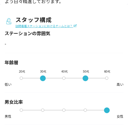
よう日々精進しております。
スタッフ構成
訪問看護ステーションにおけるチームとは？
ステーションの
雰囲気
-
年齢層
20代
30代
40代
50代
60代
低い
高い
男女比率
男性
女性