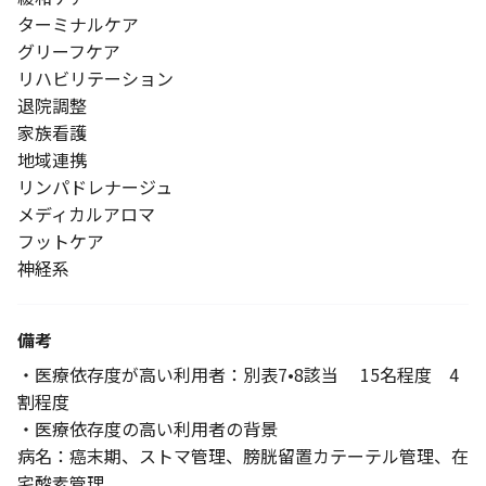
ターミナルケア
グリーフケア
リハビリテーション
退院調整
家族看護
地域連携
リンパドレナージュ
メディカルアロマ
フットケア
神経系
備考
・医療依存度が高い利用者：別表7•8該当 15名程度 4
割程度
・医療依存度の高い利用者の背景
病名：癌末期、ストマ管理、膀胱留置カテーテル管理、在
宅酸素管理