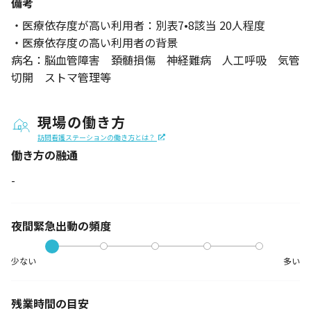
備考
・医療依存度が高い利用者：別表7•8該当 20人程度
・医療依存度の高い利用者の背景
病名：脳血管障害 頚髄損傷 神経難病 人工呼吸 気管
切開 ストマ管理等
現場の働き方
訪問看護ステーションの働き方とは？
働き方の融通
-
夜間緊急出動の
頻度
少ない
多い
残業時間の目安