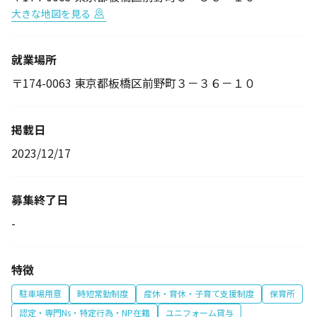
大きな地図を見る
就業場所
〒174-0063 東京都板橋区前野町３－３６－１０
掲載日
2023/12/17
募集終了日
-
特徴
駐車場用意
時短常勤制度
産休・育休・子育て支援制度
保育所
認定・専門Ns・特定行為・NP在籍
ユニフォーム貸与