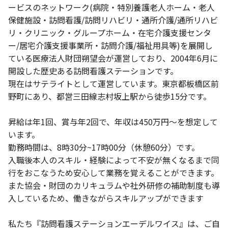
ービスのネットワーク(病院・特別養護老人ホーム・老人
保健施設・訪問看護/訪問リハビリ・通所介護/通所リハビ
リ・クリニック・グループホーム・在宅介護支援センタ
ー/居宅介護支援事業所・訪問介護/福祉用具等)を展開し
ている医療法人財団朔望会が運営しており、2004年6月に
開設した歴史ある訪問看護ステーションです。
現在はサテライトとして運営しています。東京都板橋区前
野町にあり、都営三田線志村坂上駅から徒歩15分です。
昇給は年1回、賞与年2回で、年収は450万円〜を想定して
います。
勤務時間は、8時30分~17時00分（休憩60分）です。
入職後本人のスキル・経験によって不安が無くなるまで同
行をおこなうため安心して業務を覚えることができます。
また協会・財団のカリキュラムや社外研修の補助制度も導
入しているため、働きながらスキルアップができます
私たち『訪問看護ステーションエーデルワイス』は、ご自