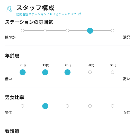
スタッフ構成
訪問看護ステーションにおけるチームとは？
ステーションの
雰囲気
穏やか
活発
年齢層
20代
30代
40代
50代
60代
低い
高い
男女比率
男性
女性
看護師