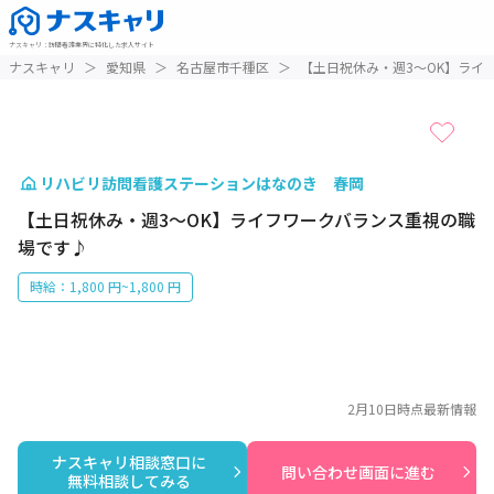
ナスキャリ
：
訪問看護業界に特化した求人サイト
1 / 1
ナスキャリ
＞
愛知県
＞
名古屋市千種区
＞
【土日祝休み・週3～OK】ライ
リハビリ訪問看護ステーションはなのき 春岡
【土日祝休み・週3～OK】ライフワークバランス重視の職
場です♪
時給：1,800 円~1,800 円
2月10日
時点最新情報
ナスキャリ相談窓口に

問い合わせ画面に進む
無料相談してみる