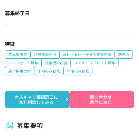
募集終了日
-
特徴
駐車場用意
時短常勤制度
産休・育休・子育て支援制度
駅チカ
ユニフォーム貸与
洗濯機の設置
スマホ・タブレット貸与
新卒採用実績
午前のみ勤務
午後のみ勤務
ナスキャリ相談窓口に

問い合わせ

無料相談してみる
画面に進む
募集要項