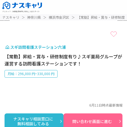
ナスキャリ
：
訪問看護業界に特化した求人サイト
1 / 2
ナスキャリ
＞
神奈川県
＞
横浜市金沢区
＞
【常勤】昇給・賞与・研修制度
スギ訪問看護ステーション六浦
【常勤】昇給・賞与・研修制度有り♪スギ薬局グループが
運営する訪問看護ステーションです！
月給：296,000 円~330,000 円
6月11日
時点最新情報
ナスキャリ相談窓口に

問い合わせ画面に進む
無料相談してみる