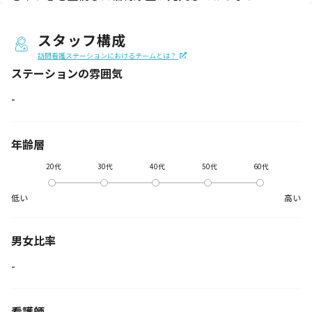
スタッフ構成
訪問看護ステーションにおけるチームとは？
ステーションの
雰囲気
-
年齢層
20代
30代
40代
50代
60代
低い
高い
男女比率
-
看護師