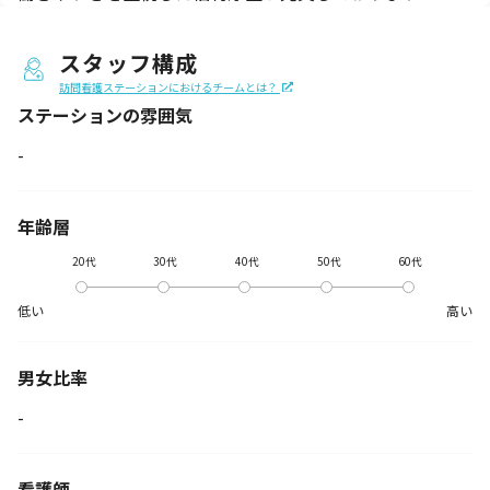
スタッフ構成
訪問看護ステーションにおけるチームとは？
ステーションの
雰囲気
-
年齢層
20代
30代
40代
50代
60代
低い
高い
男女比率
-
看護師