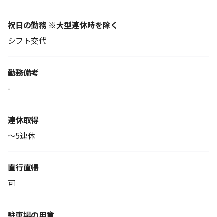
祝日の勤務 ※大型連休時を除く
シフト交代
勤務備考
-
連休取得
～5連休
直行直帰
可
駐車場の用意