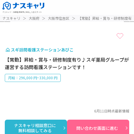
ナスキャリ
：
訪問看護業界に特化した求人サイト
1 / 2
ナスキャリ
＞
大阪府
＞
大阪市住吉区
＞
【常勤】昇給・賞与・研修制度有
スギ訪問看護ステーションあびこ
【常勤】昇給・賞与・研修制度有り♪スギ薬局グループが
運営する訪問看護ステーションです！
月給：296,000 円~330,000 円
6月11日
時点最新情報
ナスキャリ相談窓口に

問い合わせ画面に進む
無料相談してみる