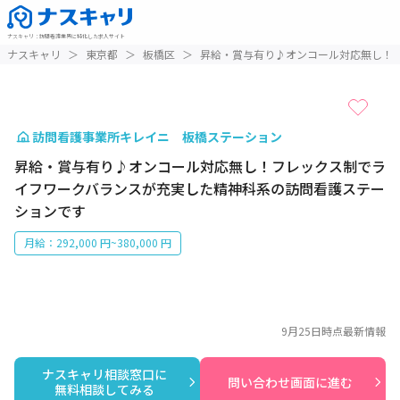
ナスキャリ
：
訪問看護業界に特化した求人サイト
1 / 1
ナスキャリ
＞
東京都
＞
板橋区
＞
昇給・賞与有り♪オンコール対応無し！
訪問看護事業所キレイニ 板橋ステーション
昇給・賞与有り♪オンコール対応無し！フレックス制でラ
イフワークバランスが充実した精神科系の訪問看護ステー
ションです
月給：292,000 円~380,000 円
9月25日
時点最新情報
ナスキャリ相談窓口に

問い合わせ画面に進む
無料相談してみる