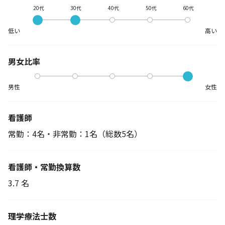
20代
30代
40代
50代
60代
低い
高い
男女比率
男性
女性
看護師
常勤：4名・非常勤：1名
（総数5名）
看護師・常勤換算数
3.7 名
理学療法士数