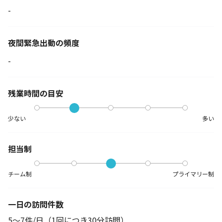
-
夜間緊急出動の
頻度
-
残業時間の目安
少ない
多い
担当制
チーム制
プライマリー制
一日の訪問件数
5～7件/日（1回につき30分訪問）