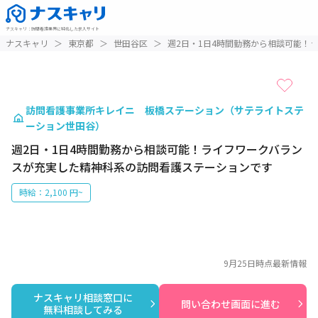
ナスキャリ
：
訪問看護業界に特化した求人サイト
1 / 1
ナスキャリ
＞
東京都
＞
世田谷区
＞
週2日・1日4時間勤務から相談可能！
訪問看護事業所キレイニ 板橋ステーション（サテライトステ
ーション世田谷）
週2日・1日4時間勤務から相談可能！ライフワークバラン
スが充実した精神科系の訪問看護ステーションです
時給：2,100 円~
9月25日
時点最新情報
ナスキャリ相談窓口に

問い合わせ画面に進む
無料相談してみる