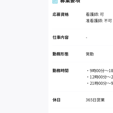
募集要項
応募資格
看護師: 可
准看護師: 不可
仕事内容
-
勤務形態
常勤
勤務時間
・9時00分～1
・12時00分～2
・21時00分～
休日
365日営業