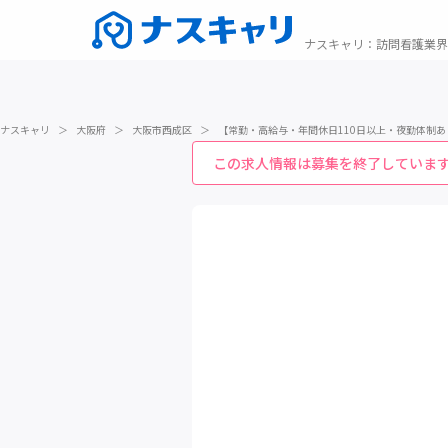
ナスキャリ
：
訪問看護業界
ナスキャリ
＞
大阪府
＞
大阪市西成区
＞
【常勤・高給与・年間休日110日以上・夜勤体制
この求人情報は募集を終了していま