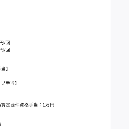
円/回
円/回
手当】
り
ィブ手当】
】
護算定要件資格手当：1万円
備