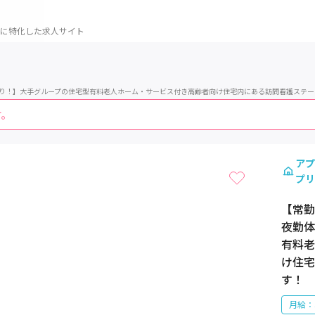
に特化した求人サイト
あり！】大手グループの住宅型有料老人ホーム・サービス付き高齢者向け住宅内にある訪問看護ステ
す。
1 / 1
アプ
プリ
【常勤
夜勤体
有料老
け住宅
す！
月給：3