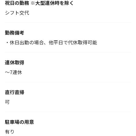
祝日の勤務 ※大型連休時を除く
シフト交代
勤務備考
・休日出勤の場合、他平日で代休取得可能
連休取得
～7連休
直行直帰
可
駐車場の用意
有り