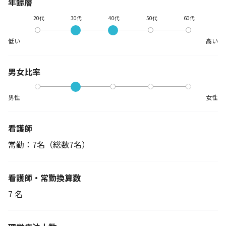
年齢層
20代
30代
40代
50代
60代
低い
高い
男女比率
男性
女性
看護師
常勤：7名
（総数7名）
看護師・常勤換算数
7 名