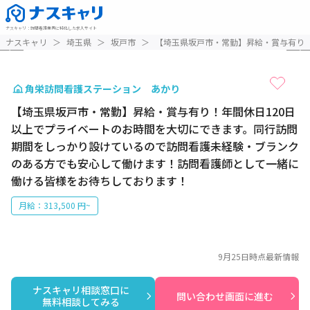
ナスキャリ
：
訪問看護業界に特化した求人サイト
1 / 6
ナスキャリ
＞
埼玉県
＞
坂戸市
＞
【埼玉県坂戸市・常勤】昇給・賞与有り
角栄訪問看護ステーション あかり
【埼玉県坂戸市・常勤】昇給・賞与有り！年間休日120日
以上でプライベートのお時間を大切にできます。同行訪問
期間をしっかり設けているので訪問看護未経験・ブランク
のある方でも安心して働けます！訪問看護師として一緒に
働ける皆様をお待ちしております！
月給：313,500 円~
9月25日
時点最新情報
ナスキャリ相談窓口に

問い合わせ画面に進む
無料相談してみる