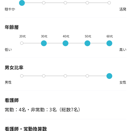
穏やか
活発
年齢層
20代
30代
40代
50代
60代
低い
高い
男女比率
男性
女性
看護師
常勤：4名・非常勤：3名
（総数7名）
看護師・常勤換算数