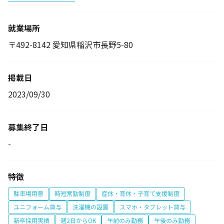
就業場所
〒492-8142 愛知県稲沢市長野5-80
掲載日
2023/09/30
募集終了日
-
特徴
駐車場用意
時短常勤制度
産休・育休・子育て支援制度
ユニフォーム貸与
洗濯機の設置
スマホ・タブレット貸与
新卒採用実績
週2日からOK
午前のみ勤務
午後のみ勤務