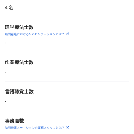
4 名
理学療法士数
訪問看護におけるリハビリ
テーションとは？
-
作業療法士数
-
言語聴覚士数
-
事務職数
訪問看護ステーションの
事務スタッフとは？