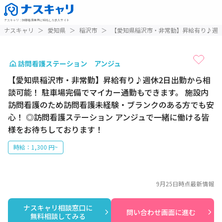
ナスキャリ
：
訪問看護業界に特化した求人サイト
1 / 1
ナスキャリ
＞
愛知県
＞
稲沢市
＞
【愛知県稲沢市・非常勤】昇給有り♪週休
訪問看護ステーション アンジュ
【愛知県稲沢市・非常勤】昇給有り♪週休2日出勤から相
談可能！ 駐車場完備でマイカー通勤もできます。 施設内
訪問看護のため訪問看護未経験・ブランクのある方でも安
心！ ◎訪問看護ステーション アンジュで一緒に働ける皆
様をお待ちしております！
時給：1,300 円~
9月25日
時点最新情報
ナスキャリ相談窓口に

問い合わせ画面に進む
無料相談してみる