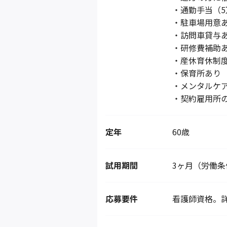
・通勤手当（5
・駐車場用意
・訪問車貸与
・研修費補助
・産休育休制
・保育所あり
・メンタルケ
・契約雇用所
定年
60歳
試用期間
3ヶ月（労働
応募要件
看護師資格。