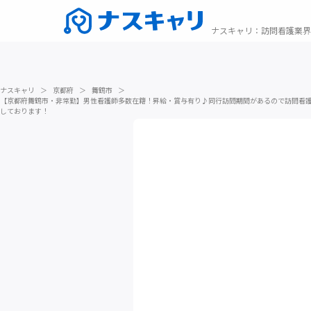
ナスキャリ
：
訪問看護業界
ナスキャリ
＞
京都府
＞
舞鶴市
＞
【京都府舞鶴市・非常勤】男性看護師多数在籍！昇給・賞与有り♪同行訪問期間があるので訪問看
しております！