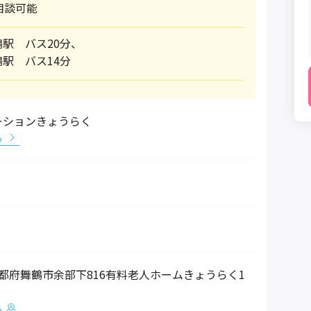
相談可能
鶴駅 バス20分、
駅 バス14分
ーションきょうらく
る
7 京都府舞鶴市余部下816有料老人ホームきょうらく1
る