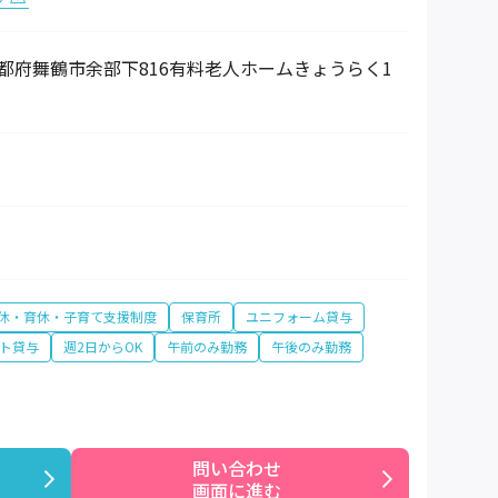
7 京都府舞鶴市余部下816有料老人ホームきょうらく1
休・育休・子育て支援制度
保育所
ユニフォーム貸与
ト貸与
週2日からOK
午前のみ勤務
午後のみ勤務
問い合わせ

画面に進む