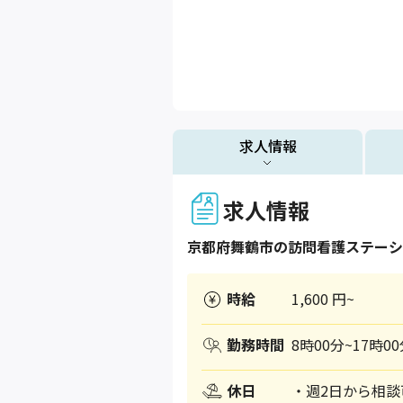
求人情報
求人情報
京都府
舞鶴市
の訪問看護ステーシ
時給
1,600 円~
勤務時間
8時00分~17時0
休日
・週2日から相談