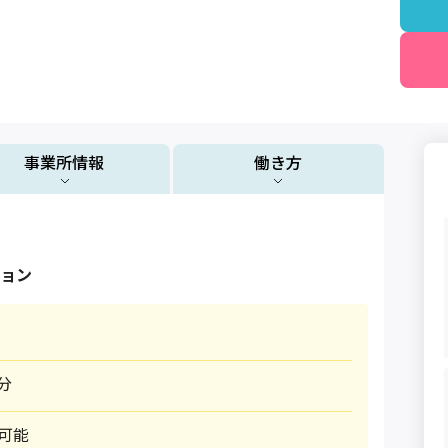
事業所情報
働き方
ョン
0分
可能