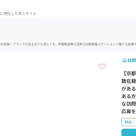
に特化した求人サイト
護未経験・ブランクのある方でも安心です。多職種連携が活発な訪問看護ステーションで働ける皆様
1 / 1
訪問
【京都
数在籍
がある
ある方
な訪問
応募を
時給：1