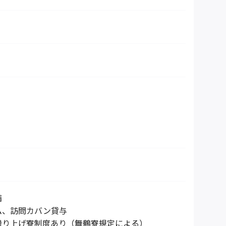
備
ム、訪問カバン貸与
借り上げ寮制度あり（舞鶴寮規定による）