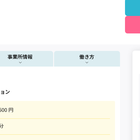
事業所情報
働き方
ョン
500 円
0分