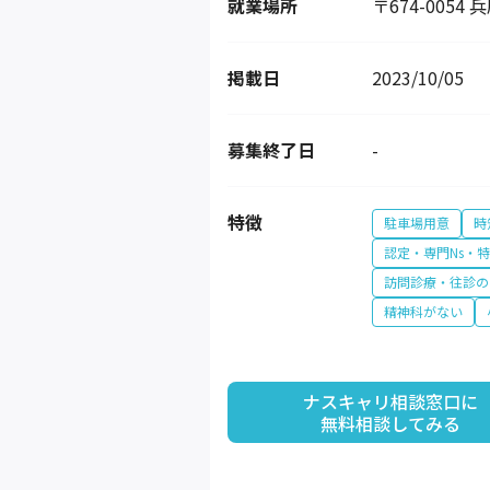
就業場所
〒674-005
掲載日
2023/10/05
募集終了日
-
特徴
駐車場用意
時
認定・専門Ns・
訪問診療・往診の
精神科がない
ナスキャリ相談窓口に

無料相談してみる