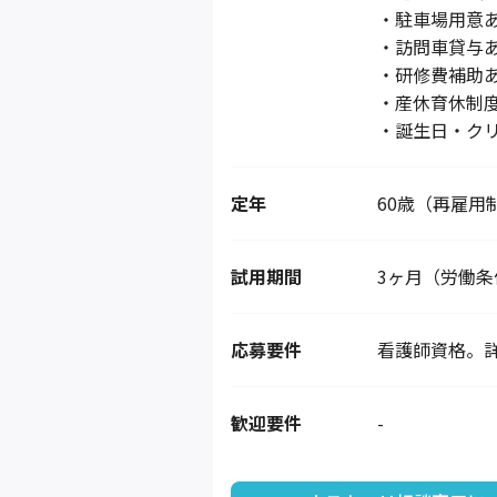
・駐車場用意
・訪問車貸与
・研修費補助
・産休育休制
・誕生日・ク
定年
60歳（再雇用
試用期間
3ヶ月（労働
応募要件
看護師資格。
歓迎要件
-