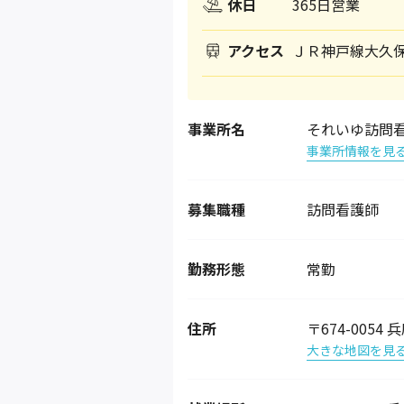
休日
365日営業
アクセス
ＪＲ神戸線大久保
事業所名
それいゆ訪問
事業所情報を見
募集職種
訪問看護師
勤務形態
常勤
住所
〒674-005
大きな地図を見