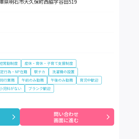
4 兵庫県明石市大久保町西脇字谷田519
短常勤制度
産休・育休・子育て支援制度
特定行為・NP在籍
駅チカ
洗濯機の設置
同行業務
午前のみ勤務
午後のみ勤務
育児中歓迎
小児科がない
ブランク歓迎
問い合わせ

画面に進む