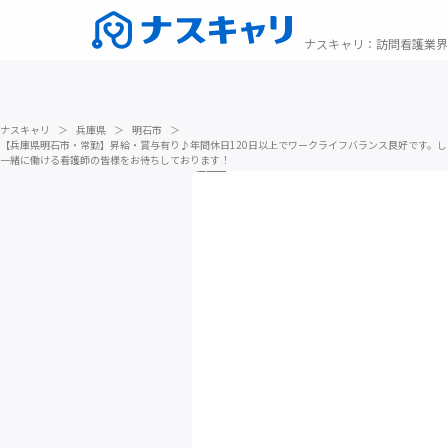
ナスキャリ
：
訪問看護業界
ナスキャリ
＞
兵庫県
＞
明石市
＞
【兵庫県明石市・常勤】昇給・賞与有り♪年間休日120日以上でワークライフバランス良好です。
一緒に働ける看護師の皆様をお待ちしております！