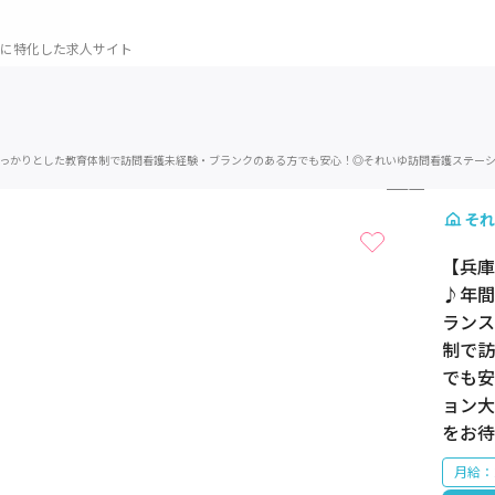
に特化した求人サイト
しっかりとした教育体制で訪問看護未経験・ブランクのある方でも安心！◎それいゆ訪問看護ステー
1 / 6
それ
【兵庫
♪年間
ランス
制で訪
でも安
ョン大
をお待
月給：2