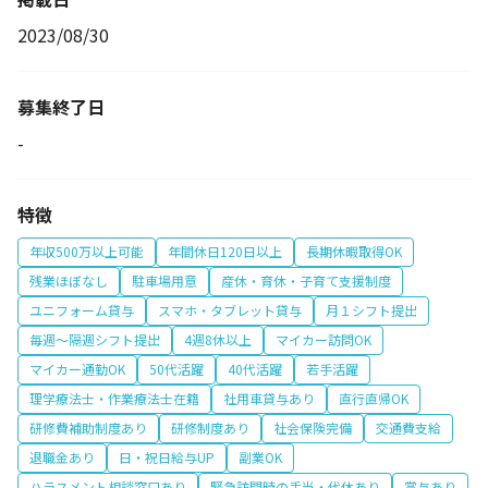
2023/08/30
募集終了日
-
特徴
年収500万以上可能
年間休日120日以上
長期休暇取得OK
残業ほぼなし
駐車場用意
産休・育休・子育て支援制度
ユニフォーム貸与
スマホ・タブレット貸与
月１シフト提出
毎週～隔週シフト提出
4週8休以上
マイカー訪問OK
マイカー通勤OK
50代活躍
40代活躍
若手活躍
理学療法士・作業療法士在籍
社用車貸与あり
直行直帰OK
研修費補助制度あり
研修制度あり
社会保険完備
交通費支給
退職金あり
日・祝日給与UP
副業OK
ハラスメント相談窓口あり
緊急訪問時の手当・代休あり
賞与あり