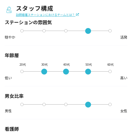
スタッフ構成
訪問看護ステーションにおけるチームとは？
ステーションの
雰囲気
穏やか
活発
年齢層
20代
30代
40代
50代
60代
低い
高い
男女比率
男性
女性
看護師