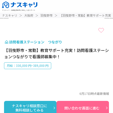
ナスキャリ
：
訪問看護業界に特化した求人サイト
1 / 7
ナスキャリ
＞
大阪府
＞
羽曳野市
＞
【羽曳野市・常勤】教育サポート充実
訪問看護ステーション つながり
【羽曳野市・常勤】教育サポート充実！訪問看護ステーシ
ョンつながりで看護師募集中！
月給：330,000 円~389,000 円
6月17日
時点最新情報
ナスキャリ相談窓口に

問い合わせ画面に進む
無料相談してみる