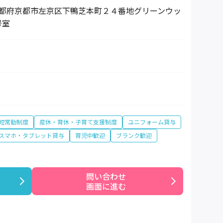
14 京都府京都市左京区下鴨芝本町２４番地グリーンウッ
号室
短常勤制度
産休・育休・子育て支援制度
ユニフォーム貸与
スマホ・タブレット貸与
育児中歓迎
ブランク歓迎
問い合わせ

画面に進む