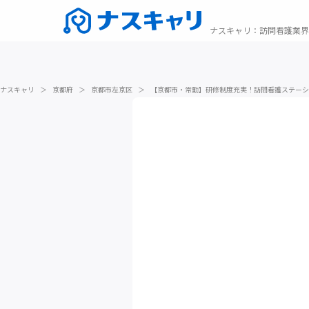
ナスキャリ
：
訪問看護業界
ナスキャリ
＞
京都府
＞
京都市左京区
＞
【京都市・常勤】研修制度充実！訪問看護ステーシ