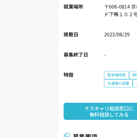
就業場所
〒606-08
ド下鴨１０２
掲載日
2023/08/29
募集終了日
-
特徴
駐車場用意
時
洗濯機の設置
ナスキャリ相談窓口に

無料相談してみる
募集要項