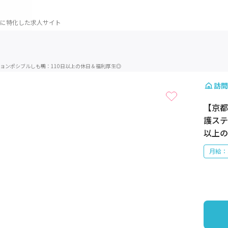
に特化した求人サイト
1 / 1
ョンポシブルしも鴨：110日以上の休日＆福利厚生◎
訪問
【京都
護ステ
以上の
月給：3