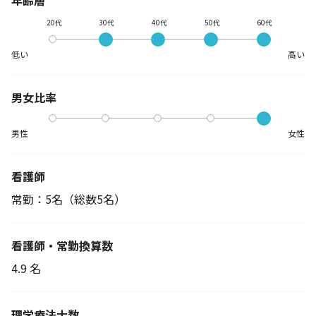
年齢層
20代
30代
40代
50代
60代
低い
高い
男女比率
男性
女性
看護師
常勤：5名
（総数5名）
看護師・常勤換算数
4.9 名
理学療法士数