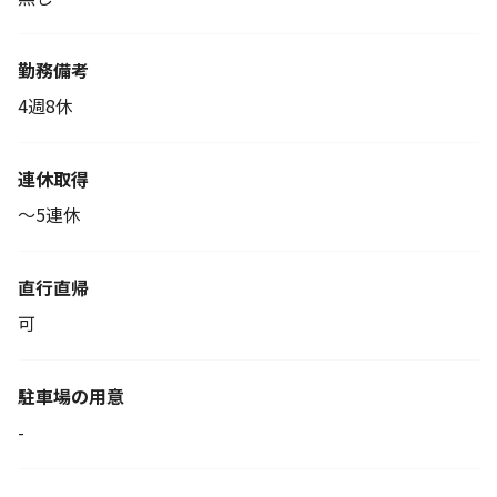
勤務備考
4週8休
連休取得
～5連休
直行直帰
可
駐車場の用意
-