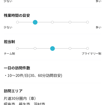
少ない
多い
残業時間の目安
少ない
多い
担当制
チーム制
プライマリー制
一日の訪問件数
・10～20件/日(30、60分訪問目安)
訪問エリア
片道30分圏内（車）
昭島市、福生市、羽村市