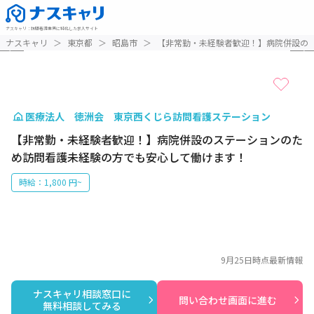
ナスキャリ
：
訪問看護業界に特化した求人サイト
1 / 7
ナスキャリ
＞
東京都
＞
昭島市
＞
【非常勤・未経験者歓迎！】病院併設の
医療法人 徳洲会 東京西くじら訪問看護ステーション
【非常勤・未経験者歓迎！】病院併設のステーションのた
め訪問看護未経験の方でも安心して働けます！
時給：1,800 円~
9月25日
時点最新情報
ナスキャリ相談窓口に

問い合わせ画面に進む
無料相談してみる