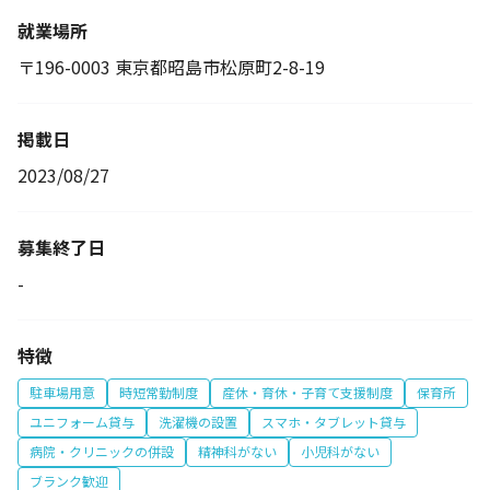
就業場所
〒196-0003 東京都昭島市松原町2-8-19
掲載日
2023/08/27
募集終了日
-
特徴
駐車場用意
時短常勤制度
産休・育休・子育て支援制度
保育所
ユニフォーム貸与
洗濯機の設置
スマホ・タブレット貸与
病院・クリニックの併設
精神科がない
小児科がない
ブランク歓迎