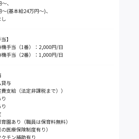
円～、
円～(基本給24万円～)、
なし
手当】
機手当（1番）：2,000円/日
機手当（2番）：1,000円/日
備
ム貸与
実費支給（法定非課税まで））
あり
あり
度
保育園あり（職員は保育料無料）
意の医療保険制度有り）
ワクチン補助有り