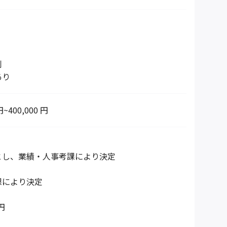
制
あり
円~400,000 円
とし、業績・人事考課により決定
課により決定
円