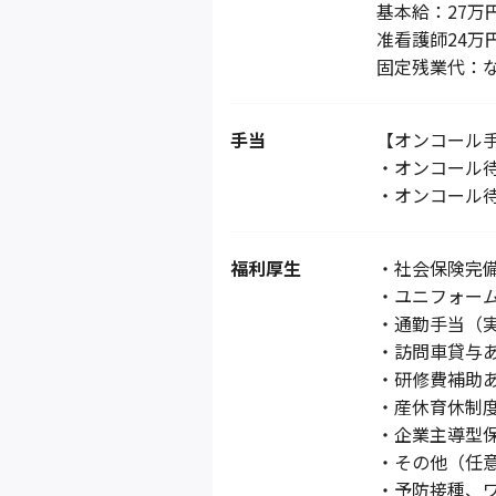
基本給：27万
准看護師24万
固定残業代：
手当
【オンコール
・オンコール待
・オンコール待
福利厚生
・社会保険完
・ユニフォー
・通勤手当（
・訪問車貸与
・研修費補助
・産休育休制
・企業主導型
・その他（任
・予防接種、