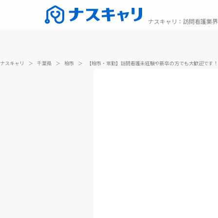
ナスキャリ
：
訪問看護業界
ナスキャリ
＞
千葉県
＞
柏市
＞
【柏市・常勤】訪問看護未経験や新卒の方でも大歓迎です！