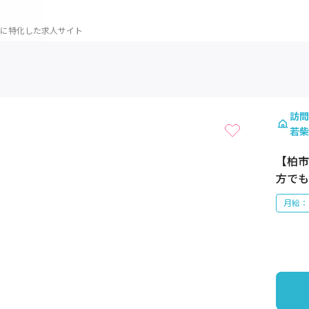
に特化した求人サイト
1 / 1
訪問
若柴
【柏市
方でも
月給：2