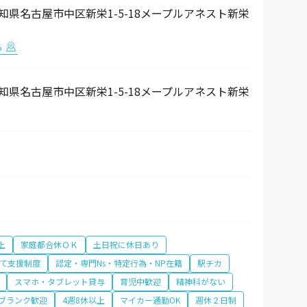
7 愛知県名古屋市中区新栄1-5-18メープルアネスト新栄
る
7 愛知県名古屋市中区新栄1-5-18メープルアネスト新栄
上
家庭都合休ＯＫ
土日祝に休日あり
て支援制度
認定・専門Ns・特定行為・NP在籍
駅チカ
スマホ・タブレット貸与
育児中歓迎
精神科がない
ブランク歓迎
4週8休以上
マイカー通勤OK
週休２日制