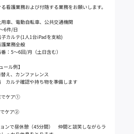
ける看護業務および付随する業務をお願いします。
社用車、電動自転車、公共交通機関
～6件/日
カルテ(1人1台iPadを支給)
看護業務全般
番：5～6回/月（土日含む）
ュール例】
、着替え、カンファレンス
準備 カルテ確認や持ち物を準備します
宅でケア①
者宅でケア②
テーションで昼休憩（45分間） 仲間と談笑しながらラ