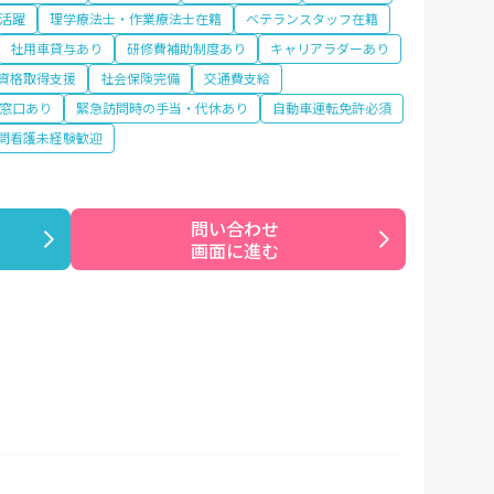
活躍
理学療法士・作業療法士在籍
ベテランスタッフ在籍
社用車貸与あり
研修費補助制度あり
キャリアラダーあり
資格取得支援
社会保険完備
交通費支給
窓口あり
緊急訪問時の手当・代休あり
自動車運転免許必須
問看護未経験歓迎
問い合わせ

画面に進む