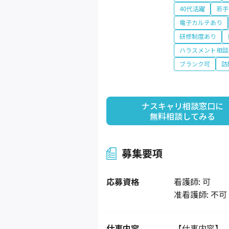
40代活躍
若手
電子カルテあり
研修制度あり
ハラスメント相談
ブランク可
訪
ナスキャリ相談窓口に

無料相談してみる
募集要項
応募資格
看護師: 可
准看護師: 不可
仕事内容
【仕事内容】