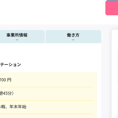
事業所情報
働き方
テーション
700 円
休憩45分）
休暇、年末年始