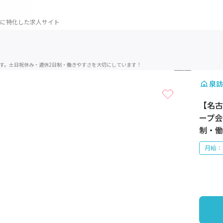
に特化した求人サイト
1 / 4
す。土日祝休み・週休2日制・働きやすさを大切にしています！
泉訪
【名古
ープ会
制・働
月給：3