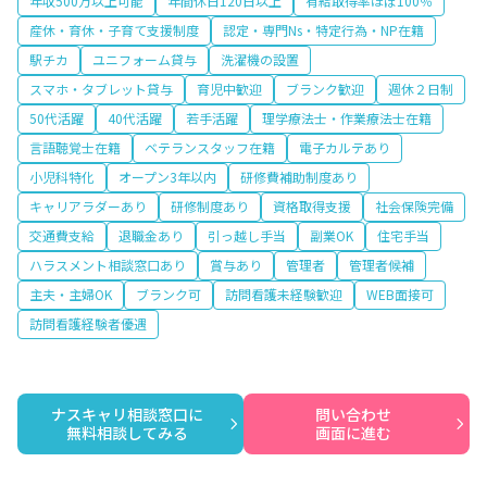
年収500万以上可能
年間休日120日以上
有給取得率ほぼ100％
産休・育休・子育て支援制度
認定・専門Ns・特定行為・NP在籍
駅チカ
ユニフォーム貸与
洗濯機の設置
スマホ・タブレット貸与
育児中歓迎
ブランク歓迎
週休２日制
50代活躍
40代活躍
若手活躍
理学療法士・作業療法士在籍
言語聴覚士在籍
ベテランスタッフ在籍
電子カルテあり
小児科特化
オープン3年以内
研修費補助制度あり
キャリアラダーあり
研修制度あり
資格取得支援
社会保険完備
交通費支給
退職金あり
引っ越し手当
副業OK
住宅手当
ハラスメント相談窓口あり
賞与あり
管理者
管理者候補
主夫・主婦OK
ブランク可
訪問看護未経験歓迎
WEB面接可
訪問看護経験者優遇
ナスキャリ相談窓口に

問い合わせ

無料相談してみる
画面に進む