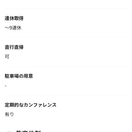
連休取得
～9連休
直行直帰
可
駐車場の用意
-
定期的なカンファレンス
有り