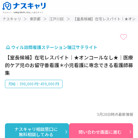
ナスキャリ
：
訪問看護業界に特化した求人サイト
1 / 1
ナスキャリ
＞
東京都
＞
江戸川区
＞
【室長候補】在宅レスパイト｜★オン
ウィル訪問看護ステーション瑞江サテライト
【室長候補】在宅レスパイト｜★オンコールなし★｜医療
的ケア児のお留守番看護＊小児看護に専念できる看護師募
集
月給：390,000 円~459,000 円
5月28日
時点最新情報
ナスキャリ相談窓口に

問い合わせ画面に進む
無料相談してみる