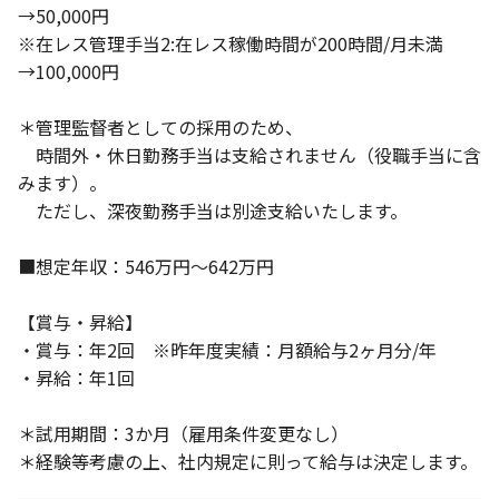
→50,000円
※在レス管理手当2:在レス稼働時間が200時間/月未満
→100,000円
＊管理監督者としての採用のため、
時間外・休日勤務手当は支給されません（役職手当に含
みます）。
ただし、深夜勤務手当は別途支給いたします。
■想定年収：546万円～642万円
【賞与・昇給】
・賞与：年2回 ※昨年度実績：月額給与2ヶ月分/年
・昇給：年1回
＊試用期間：3か月（雇用条件変更なし）
＊経験等考慮の上、社内規定に則って給与は決定します。