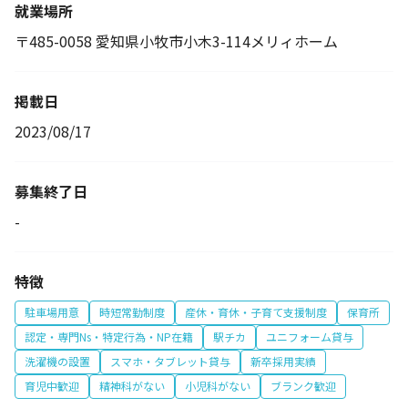
就業場所
〒485-0058 愛知県小牧市小木3-114メリィホーム
掲載日
2023/08/17
募集終了日
-
特徴
駐車場用意
時短常勤制度
産休・育休・子育て支援制度
保育所
認定・専門Ns・特定行為・NP在籍
駅チカ
ユニフォーム貸与
洗濯機の設置
スマホ・タブレット貸与
新卒採用実績
育児中歓迎
精神科がない
小児科がない
ブランク歓迎