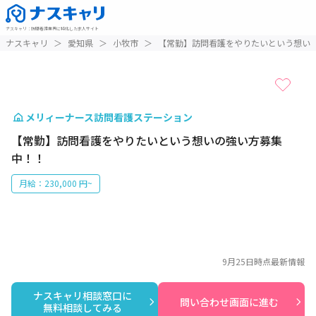
ナスキャリ
：
訪問看護業界に特化した求人サイト
1 / 1
ナスキャリ
＞
愛知県
＞
小牧市
＞
【常勤】訪問看護をやりたいという想い
メリィーナース訪問看護ステーション
【常勤】訪問看護をやりたいという想いの強い方募集
中！！
月給：230,000 円~
9月25日
時点最新情報
ナスキャリ相談窓口に

問い合わせ画面に進む
無料相談してみる