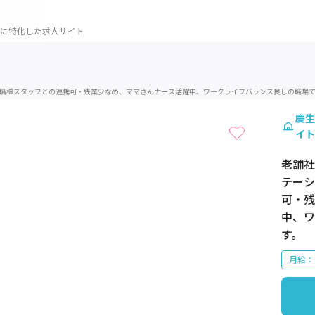
に特化した求人サイト
1 / 1
職種スタッフとの連携可・残業少なめ、ママさんナース活躍中、ワークライフバランス良しの職場
慶生
イト
老舗社
テーシ
可・残
中、ワ
す。
月給：3