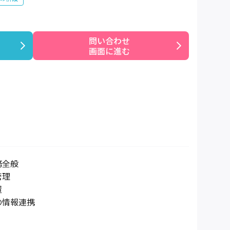
問い合わせ

画面に進む
務全般
管理
置
の情報連携