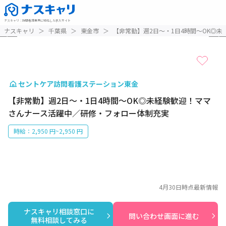
ナスキャリ
：
訪問看護業界に特化した求人サイト
1 / 2
ナスキャリ
＞
千葉県
＞
東金市
＞
【非常勤】週2日～・1日4時間～OK◎
セントケア訪問看護ステーション東金
【非常勤】週2日～・1日4時間～OK◎未経験歓迎！ママ
さんナース活躍中／研修・フォロー体制充実
時給：2,950 円~2,950 円
4月30日
時点最新情報
ナスキャリ相談窓口に

問い合わせ画面に進む
無料相談してみる