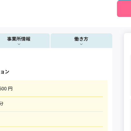
事業所情報
働き方
ョン
500 円
0分