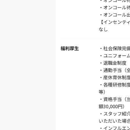
・オンコール待
・オンコール待
・オンコール
【インセンテ
なし
福利厚生
・社会保険完
・ユニフォー
・退職金制度
・通勤手当（全
・産休育休制
・各種研修制
等）
・資格手当（
額30,000円）
・スタッフ紹
いただいた場合
・インフルエ