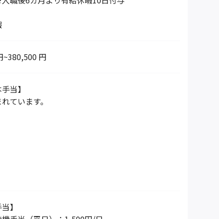
入職後6カ月より有給休暇10日付与
暇
円~380,500 円
本手当】
まれています。
手当】