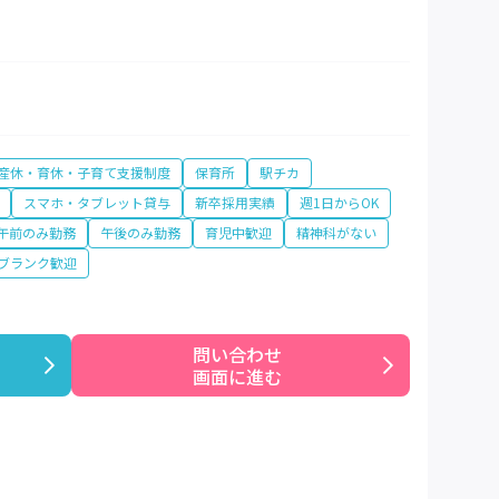
産休・育休・子育て支援制度
保育所
駅チカ
スマホ・タブレット貸与
新卒採用実績
週1日からOK
午前のみ勤務
午後のみ勤務
育児中歓迎
精神科がない
ブランク歓迎
問い合わせ

画面に進む