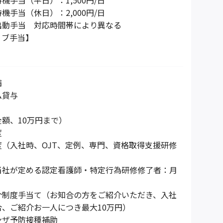
機手当（平日）：1,500円/日
機手当（休日）：2,000円/日
出動手当 対応時間帯により異なる
ィブ手当】
備
ム貸与
額、10万円まで）
度
度（入社時、OJT、定例、専門、資格取得支援研修
当社が定める認定看護師・特定行為研修修了者：月
介制度手当て（お知合の方をご紹介いただき、入社
、ご紹介お一人につき最大10万円）
ンザ予防接種補助