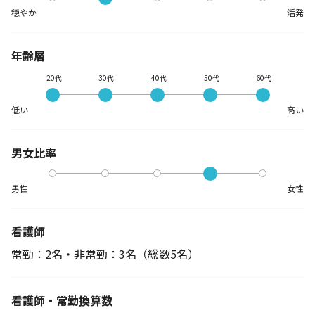
穏やか
活発
年齢層
20代
30代
40代
50代
60代
低い
高い
男女比率
男性
女性
看護師
常勤：2名・非常勤：3名
（総数5名）
看護師・常勤換算数