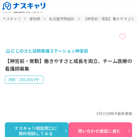
ナスキャリ
：
訪問看護業界に特化した求人サイト
1 / 1
ナスキャリ
＞
愛知県
＞
名古屋市熱田区
＞
【神宮前・常勤】働きやすさと
にじのさと訪問看護ステーション神宮前
【神宮前・常勤】働きやすさと成長を両立、チーム医療の
看護師募集
月給：280,000 円~
9月25日
時点最新情報
ナスキャリ相談窓口に

問い合わせ画面に進む
無料相談してみる