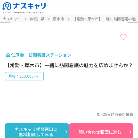
ナスキャリ
：
訪問看護業界に特化した求人サイト
1 / 6
ナスキャリ
＞
神奈川県
＞
厚木市
＞
【常勤・厚木市】一緒に訪問看護の魅
仁厚会 訪問看護ステーション
【常勤・厚木市】一緒に訪問看護の魅力を広めませんか？
月給：253,600 円~
9月25日
時点最新情報
ナスキャリ相談窓口に

問い合わせ画面に進む
無料相談してみる