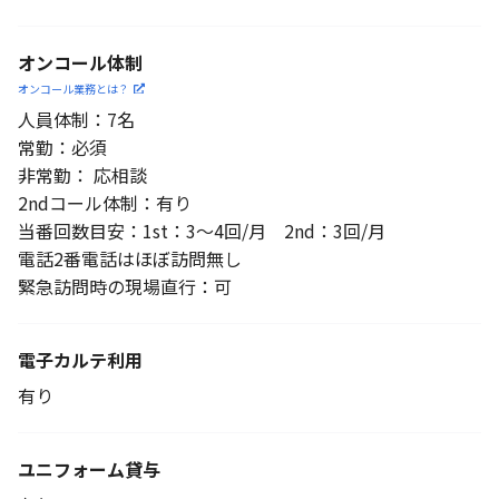
オンコール体制
オンコール業務とは？
人員体制：7名
常勤：必須
非常勤： 応相談
2ndコール体制：有り
当番回数目安：1st：3～4回/月 2nd：3回/月
電話2番電話はほぼ訪問無し
緊急訪問時の現場直行：可
電子カルテ利用
有り
ユニフォーム貸与