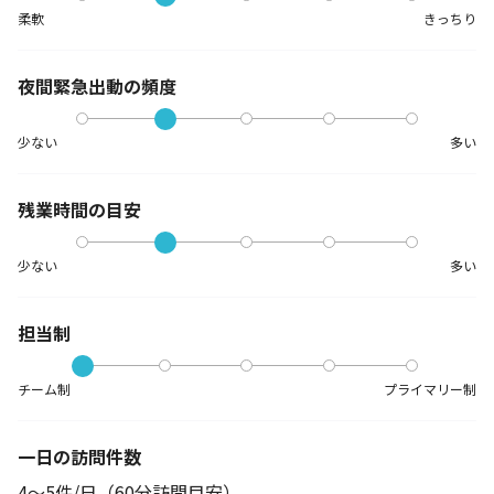
柔軟
きっちり
夜間緊急出動の
頻度
少ない
多い
残業時間の目安
少ない
多い
担当制
チーム制
プライマリー制
一日の訪問件数
4～5件/日（60分訪問目安）