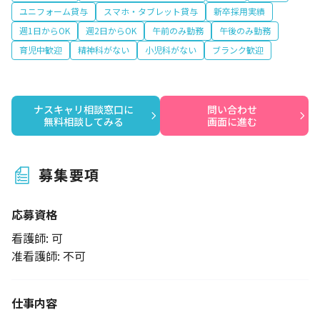
ユニフォーム貸与
スマホ・タブレット貸与
新卒採用実績
週1日からOK
週2日からOK
午前のみ勤務
午後のみ勤務
育児中歓迎
精神科がない
小児科がない
ブランク歓迎
ナスキャリ相談窓口に

問い合わせ

無料相談してみる
画面に進む
募集要項
応募資格
看護師: 可
准看護師: 不可
仕事内容