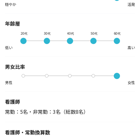
穏やか
活発
年齢層
20代
30代
40代
50代
60代
低い
高い
男女比率
男性
女性
看護師
常勤：5名・非常勤：3名
（総数8名）
看護師・常勤換算数