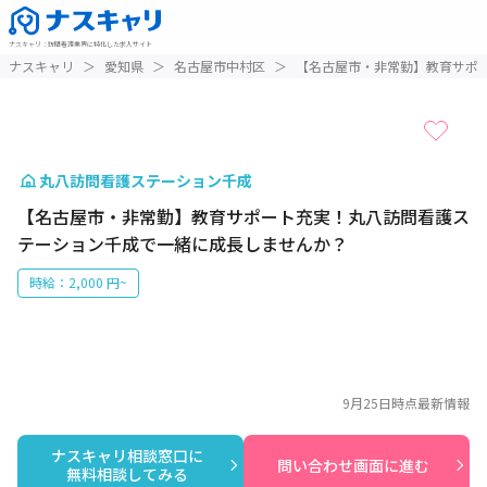
ナスキャリ
：
訪問看護業界に特化した求人サイト
1 / 1
ナスキャリ
＞
愛知県
＞
名古屋市中村区
＞
【名古屋市・非常勤】教育サポ
丸八訪問看護ステーション千成
【名古屋市・非常勤】教育サポート充実！丸八訪問看護ス
テーション千成で一緒に成長しませんか？
時給：2,000 円~
9月25日
時点最新情報
ナスキャリ相談窓口に

問い合わせ画面に進む
無料相談してみる