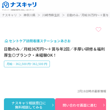
ナスキャリ
：
訪問看護業界に特化した求人サイト
1 / 1
ナスキャリ
＞
神奈川県
＞
川崎市麻生区
＞
日勤のみ／月給36万円〜＋賞与
セントケア訪問看護ステーションあさお
日勤のみ／月給36万円〜＋賞与年2回／手厚い研修＆福利
厚生◎ブランク・未経験OK！
月給：362,500 円~362,500 円
2月16日
時点最新情報
ナスキャリ相談窓口に

問い合わせ画面に進む
無料相談してみる