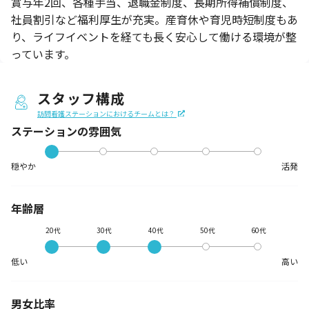
賞与年2回、各種手当、退職金制度、長期所得補償制度、
社員割引など福利厚生が充実。産育休や育児時短制度もあ
り、ライフイベントを経ても長く安心して働ける環境が整
っています。
スタッフ構成
訪問看護ステーションにおけるチームとは？
ステーションの
雰囲気
穏やか
活発
年齢層
20代
30代
40代
50代
60代
低い
高い
男女比率