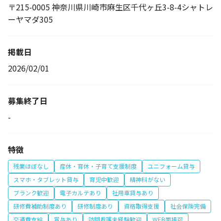
〒215-0005 神奈川県川崎市麻生区千代ヶ丘3-8-4シャトレ
ーヤマダ305
掲載日
2026/02/01
募集終了日
-
特徴
残業ほぼなし
産休・育休・子育て支援制度
ユニフォーム貸与
スマホ・タブレット貸与
育児中歓迎
精神科がない
ブランク歓迎
電子カルテあり
社用車貸与あり
研修費補助制度あり
研修制度あり
資格取得支援
社会保険完備
交通費支給
賞与あり
訪問看護未経験歓迎
WEB面接可