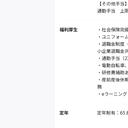
【その他手当
通勤手当 上限
福利厚生
・社会保険完
・ユニフォー
・退職金制度（
小企業退職金共
・通勤手当（2
・電動自転車
・研修費補助
・産前産後休
務
・eラーニン
定年
定年制有：65