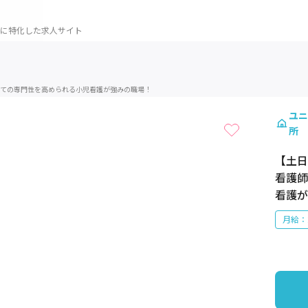
に特化した求人サイト
1 / 1
ての専門性を高められる小児看護が強みの職場！
ユニ
所
【土日
看護師
看護が
月給：2