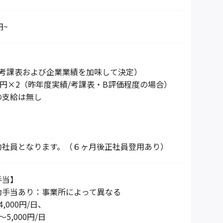
円~
の考課表および企業業績を加味して決定）
000円×2（昨年度実績/考課表・B評価程度の場合）
の支給は無し
約社員となります。（６ヶ月後正社員登用あり）
手当】
動手当あり：事業所によって異なる
4,000円/日、
～5,000円/日