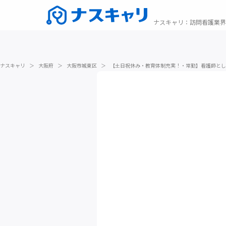
ナスキャリ
：
訪問看護業界
ナスキャリ
＞
大阪府
＞
大阪市城東区
＞
【土日祝休み・教育体制充実！・常勤】看護師とし