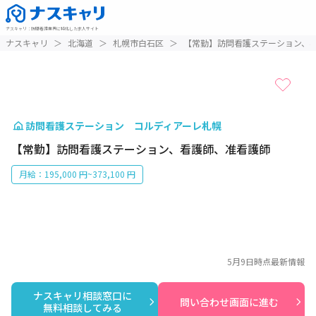
ナスキャリ
：
訪問看護業界に特化した求人サイト
1 / 1
ナスキャリ
＞
北海道
＞
札幌市白石区
＞
【常勤】訪問看護ステーション、
訪問看護ステーション コルディアーレ札幌
【常勤】訪問看護ステーション、看護師、准看護師
月給：195,000 円~373,100 円
5月9日
時点最新情報
ナスキャリ相談窓口に

問い合わせ画面に進む
無料相談してみる