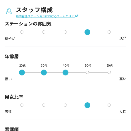
スタッフ構成
訪問看護ステーションにおけるチームとは？
ステーションの
雰囲気
穏やか
活発
年齢層
20代
30代
40代
50代
60代
低い
高い
男女比率
男性
女性
看護師