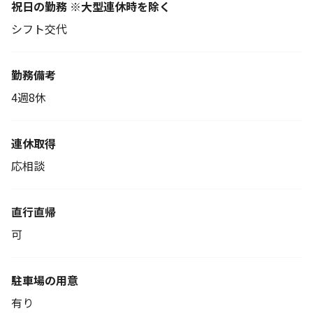
祝日の勤務 ※大型連休時を除く
シフト交代
勤務備考
4週8休
連休取得
応相談
直行直帰
可
駐車場の用意
有り