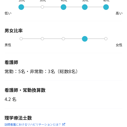
20代
30代
40代
50代
60代
低い
高い
男女比率
男性
女性
看護師
常勤：5名・非常勤：3名
（総数8名）
看護師・常勤換算数
4.2 名
理学療法士数
訪問看護におけるリハビリ
テーションとは？