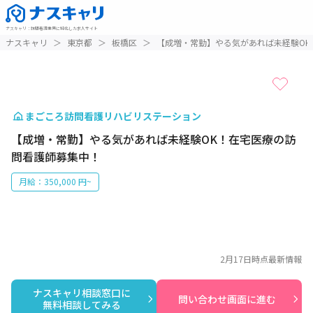
ナスキャリ
：
訪問看護業界に特化した求人サイト
1 / 1
ナスキャリ
＞
東京都
＞
板橋区
＞
【成増・常勤】やる気があれば未経験OK
まごころ訪問看護リハビリステーション
【成増・常勤】やる気があれば未経験OK！在宅医療の訪
問看護師募集中！
月給：350,000 円~
2月17日
時点最新情報
ナスキャリ相談窓口に

問い合わせ画面に進む
無料相談してみる