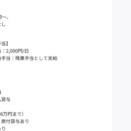
円～、
なし
手当】
2,000円/日
動手当：残業手当として支給
】
備
ム貸与
.6万円まで）
・原付貸与あり
あり