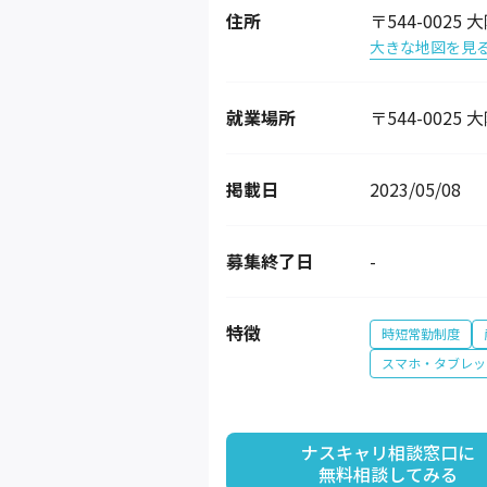
住所
〒544-00
大きな地図を見
就業場所
〒544-00
掲載日
2023/05/08
募集終了日
-
特徴
時短常勤制度
スマホ・タブレッ
ナスキャリ相談窓口に

無料相談してみる