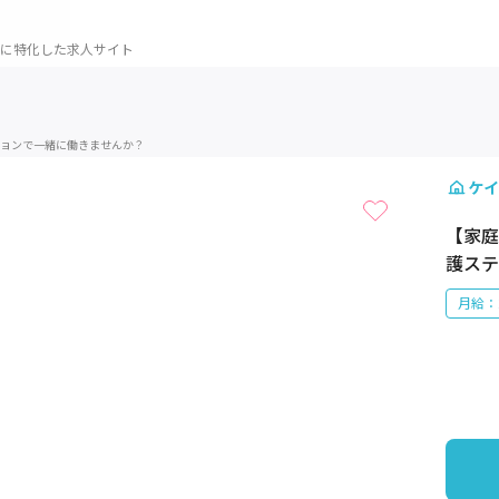
に特化した求人サイト
1 / 1
ョンで一緒に働きませんか？
ケイ
【家庭
護ステ
月給：2