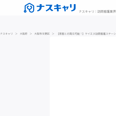
ナスキャリ
：
訪問看護業界
ナスキャリ
＞
大阪府
＞
大阪市生野区
＞
【家庭との両立可能！】ケイエヌ訪問看護ステーシ