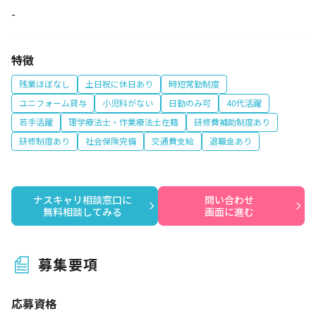
-
特徴
残業ほぼなし
土日祝に休日あり
時短常勤制度
ユニフォーム貸与
小児科がない
日勤のみ可
40代活躍
若手活躍
理学療法士・作業療法士在籍
研修費補助制度あり
研修制度あり
社会保険完備
交通費支給
退職金あり
ナスキャリ相談窓口に

問い合わせ

無料相談してみる
画面に進む
募集要項
応募資格