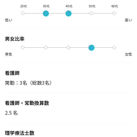
20代
30代
40代
50代
60代
低い
高い
男女比率
男性
女性
看護師
常勤：3名
（総数3名）
看護師・常勤換算数
2.5 名
理学療法士数