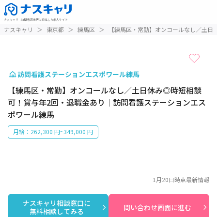
ナスキャリ
：
訪問看護業界に特化した求人サイト
1 / 1
ナスキャリ
＞
東京都
＞
練馬区
＞
【練馬区・常勤】オンコールなし／土日
訪問看護ステーションエスポワール練馬
【練馬区・常勤】オンコールなし／土日休み◎時短相談
可！賞与年2回・退職金あり｜訪問看護ステーションエス
ポワール練馬
月給：262,300 円~349,000 円
1月20日
時点最新情報
ナスキャリ相談窓口に

問い合わせ画面に進む
無料相談してみる