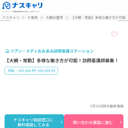
ナスキャリ
：
訪問看護業界に特化した求人サイト
1 / 4
ナスキャリ
＞
千葉県
＞
大網白里市
＞
【大網・常勤】多様な働き方が可能
リアン・メディおおあみ訪問看護ステーション
【大網・常勤】多様な働き方が可能！訪問看護師募集！
月給：300,000 円~300,000 円
5月20日
時点最新情報
ナスキャリ相談窓口に

問い合わせ画面に進む
無料相談してみる