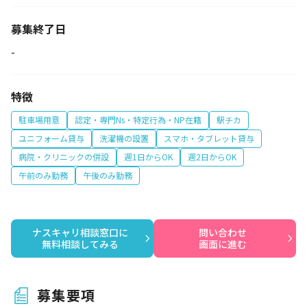
募集終了日
-
特徴
駐車場用意
認定・専門Ns・特定行為・NP在籍
駅チカ
ユニフォーム貸与
洗濯機の設置
スマホ・タブレット貸与
病院・クリニックの併設
週1日からOK
週2日からOK
午前のみ勤務
午後のみ勤務
ナスキャリ相談窓口に

問い合わせ

無料相談してみる
画面に進む
募集要項