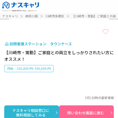
ナスキャリ
：
訪問看護業界に特化した求人サイト
1 / 3
ナスキャリ
＞
神奈川県
＞
川崎市多摩区
＞
【川崎市・常勤】ご家庭との両
訪問看護ステーション タウンナース
【川崎市・常勤】ご家庭との両立をしっかりされたい方に
オススメ！
月給：320,000 円~350,000 円
5月1日
時点最新情報
ナスキャリ相談窓口に

問い合わせ画面に進む
無料相談してみる