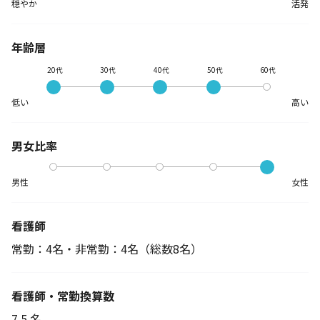
穏やか
活発
年齢層
20代
30代
40代
50代
60代
低い
高い
男女比率
男性
女性
看護師
常勤：4名・非常勤：4名
（総数8名）
看護師・常勤換算数
7.5 名