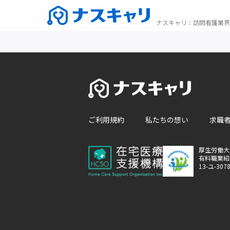
ナスキャリ
：
訪問看護業界
ご利用規約
私たちの想い
求職
厚生労働大
有料職業紹
13-ユ-307