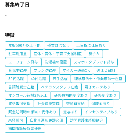
募集終了日
-
特徴
年収500万以上可能
残業ほぼなし
土日祝に休日あり
駐車場用意
産休・育休・子育て支援制度
駅チカ
ユニフォーム貸与
洗濯機の設置
スマホ・タブレット貸与
育児中歓迎
ブランク歓迎
マイカー通勤OK
週休２日制
50代活躍
40代活躍
若手活躍
理学療法士・作業療法士在籍
言語聴覚士在籍
ベテランスタッフ在籍
電子カルテあり
オンコール待機2名以上
研修費補助制度あり
研修制度あり
資格取得支援
社会保険完備
交通費支給
退職金あり
緊急訪問時の手当・代休あり
賞与あり
インセンティブあり
未経験可
自動車運転免許必須
訪問看護未経験歓迎
訪問看護経験者優遇