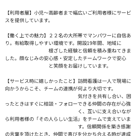
【利用者層】小児～高齢者まで幅広いご利用者様にサービ
スを提供しています。
【働く上での魅力】２２名の大所帯でマンパワーに自信あ
り。有給取得しやすい環境です。開設19年間、地域に
根ざした経験と信頼を積み重ねてきま
した。顔なじみの安心感・安定したチームワークで安心
と笑顔をお届けしています。
【サービス時に嬉しかったこと】訪問看護は一人で現場に
向かうからこそ、チームの連携が何より大切です。
気付きを共有し合い、困
ったときはすぐに相談・フォローできる仲間の存在が心強
く、互いに支え合いなが
ら利用者様の「その人らしい生活」をチームで支えていま
す。信頼関係を築き感謝
の言葉を頂けたとき、仲間で喜びを分かち合える時が達成