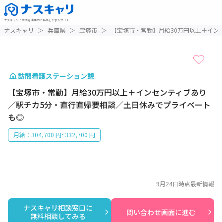
ナスキャリ
：
訪問看護業界に特化した求人サイト
1 / 1
ナスキャリ
＞
兵庫県
＞
宝塚市
＞
【宝塚市・常勤】月給30万円以上＋イン
訪問看護ステーション憩
【宝塚市・常勤】月給30万円以上＋インセンティブあり
／駅チカ5分・直行直帰要相談／土日休みでプライベート
も◎
月給：304,700 円~332,700 円
9月24日
時点最新情報
ナスキャリ相談窓口に

問い合わせ画面に進む
無料相談してみる