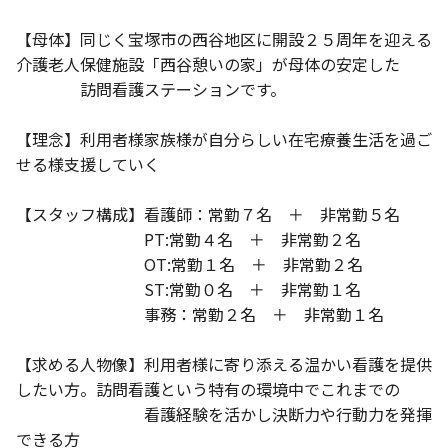
【母体】同じく宝塚市の西谷地区に開設２５周年を迎える
介護老人保健施設「西谷憩いの家」が母体の安定した
訪問看護ステーションです。
【理念】利用者様家族様が自分らしい在宅療養生活を過ご
せる様支援していく
【スタッフ構成】看護師：常勤７名 ＋ 非常勤５名
PT:常勤４名 ＋ 非常勤２名
OT:常勤１名 ＋ 非常勤２名
ST:常勤０名 ＋ 非常勤１名
事務：常勤２名 ＋ 非常勤１名
【求める人物像】利用者様に寄り添える温かい看護を提供
したい方。訪問看護という特有の環境中でこれまでの
看護経験を活かし決断力や行動力を発揮
できる方