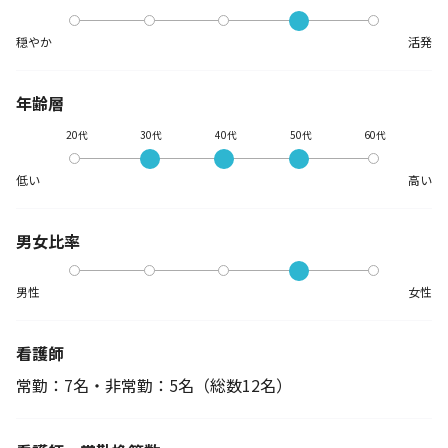
穏やか
活発
年齢層
20代
30代
40代
50代
60代
低い
高い
男女比率
男性
女性
看護師
常勤：7名・非常勤：5名
（総数12名）