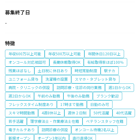
募集終了日
-
特徴
年収600万以上可能
年収500万以上可能
年間休日120日以上
オンコール対応相談可
長期休暇取得OK
有給取得率ほぼ100％
残業ほぼなし
土日祝に休日あり
時短常勤制度
駅チカ
ユニフォーム貸与
洗濯機の設置
スマホ・タブレット貸与
病院・クリニックの併設
訪問診療・往診の同行業務
週1日からOK
週2日からOK
午前のみ勤務
午後のみ勤務
ブランク歓迎
フレックスタイム制度あり
17時まで勤務
日勤のみ可
スキマ時間勤務
4週8休以上
週休２日制
50代活躍
40代活躍
若手活躍
理学療法士・作業療法士在籍
ベテランスタッフ在籍
電子カルテあり
訪問診療の併設
オンコール待機2名以上
新規オープン
オープン3年以内
直行直帰OK