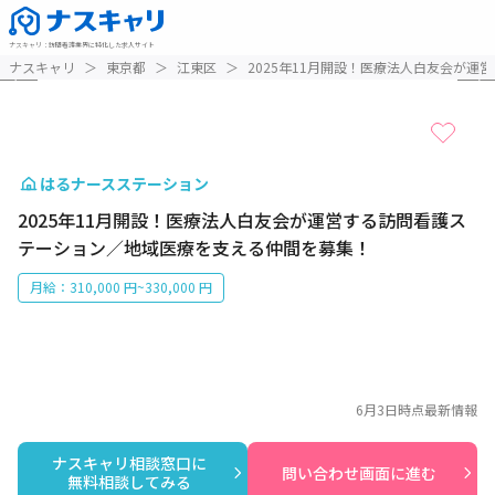
ナスキャリ
：
訪問看護業界に特化した求人サイト
1 / 4
ナスキャリ
＞
東京都
＞
江東区
＞
2025年11月開設！医療法人白友会が
はるナースステーション
2025年11月開設！医療法人白友会が運営する訪問看護ス
テーション／地域医療を支える仲間を募集！
月給：310,000 円~330,000 円
6月3日
時点最新情報
ナスキャリ相談窓口に

問い合わせ画面に進む
無料相談してみる