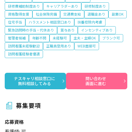
研修費補助制度あり
キャリアラダーあり
研修制度あり
資格取得支援
社会保険完備
交通費支給
退職金あり
副業OK
住宅手当
ハラスメント相談窓口あり
扶養控除内考慮
緊急訪問時の手当・代休あり
賞与あり
インセンティブあり
管理者候補
年齢不問
未経験可
主夫・主婦OK
ブランク可
訪問看護未経験歓迎
正職員登用あり
WEB面接可
訪問看護経験者優遇
ナスキャリ相談窓口に

問い合わせ

無料相談してみる
画面に進む
募集要項
応募資格
看護師: 可