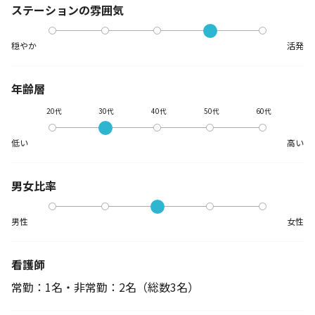
ステーションの
雰囲気
穏やか
活発
年齢層
20代
30代
40代
50代
60代
低い
高い
男女比率
男性
女性
看護師
常勤：1名・非常勤：2名
（総数3名）