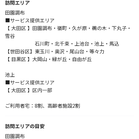
訪問エリア
田園調布
■サービス提供エリア
【 大田区 】田園調布・嶺町・久が原・鵜の木・下丸子・
雪谷
石川町・北千束・上池台・池上・馬込
【世田谷区】東玉川・奥沢・尾山台・等々力
【 目黒区 】大岡山・緑が丘・自由が丘
池上
■サービス提供エリア
【 大田区 】区内一部
ご利用者宅：8割、高齢者施設2割
訪問エリアの目安
田園調布