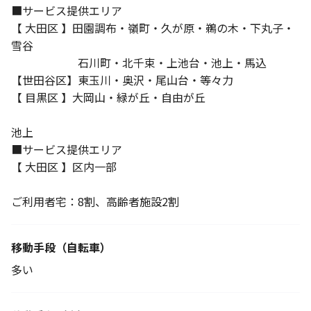
■サービス提供エリア
【 大田区 】田園調布・嶺町・久が原・鵜の木・下丸子・
雪谷
石川町・北千束・上池台・池上・馬込
【世田谷区】東玉川・奥沢・尾山台・等々力
【 目黒区 】大岡山・緑が丘・自由が丘
池上
■サービス提供エリア
【 大田区 】区内一部
ご利用者宅：8割、高齢者施設2割
移動手段
（自転車）
多い