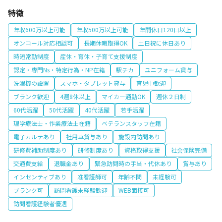
特徴
年収600万以上可能
年収500万以上可能
年間休日120日以上
オンコール対応相談可
長期休暇取得OK
土日祝に休日あり
時短常勤制度
産休・育休・子育て支援制度
認定・専門Ns・特定行為・NP在籍
駅チカ
ユニフォーム貸与
洗濯機の設置
スマホ・タブレット貸与
育児中歓迎
ブランク歓迎
4週8休以上
マイカー通勤OK
週休２日制
60代活躍
50代活躍
40代活躍
若手活躍
理学療法士・作業療法士在籍
ベテランスタッフ在籍
電子カルテあり
社用車貸与あり
施設内訪問あり
研修費補助制度あり
研修制度あり
資格取得支援
社会保険完備
交通費支給
退職金あり
緊急訪問時の手当・代休あり
賞与あり
インセンティブあり
准看護師可
年齢不問
未経験可
ブランク可
訪問看護未経験歓迎
WEB面接可
訪問看護経験者優遇