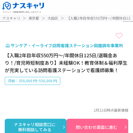
ナスキャリ
：
訪問看護業界に特化した求人サイト
1 / 4
ナスキャリ
＞
東京都
＞
大田区
＞
【入職2年目年収550万円～/年間休日1
サンケア・イーライフ訪問看護ステーション田園調布事業所
【入職2年目年収550万円～/年間休日125日/退職金あ
り！/育児時短制度あり】未経験OK！教育体制＆福利厚生
が充実している訪問看護ステーションで看護師募集！
月給：350,000 円~550,000 円
2月21日
時点最新情報
ナスキャリ相談窓口に

問い合わせ画面に進む
無料相談してみる