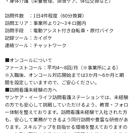
・身体介護（栄養管理、排泄ケア、体位交換など）
訪問件数 ：1日4件程度（60分換算）
訪問エリア：事業所より2～3キロ圏内
訪問手段 ：電動アシスト付き自転車・原付バイク
記録ツール：カイポケ
連絡ツール：チャットワーク
■オンコールについて
ファーストコール：平均4～8回/月（※事業所による）
※入職後、オンコール対応開始までは3か月～6か月と期
間を設定していますので、ご安心ください。
■訪問看護未経験の方へ
サンケア・イーライフ訪問看護ステーションでは、未経験
の方でも安心して挑戦していただけるよう、教育・フォロ
ー体制を整えております。訪問看護未経験で入社された方
も、安心して業務ができるよう同行訪問や豊富な研修があ
ります。スキルアップを目指せる環境を整えておりますの