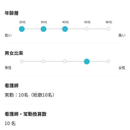
年齢層
20代
30代
40代
50代
60代
低い
高い
男女比率
男性
女性
看護師
常勤：10名
（総数10名）
看護師・常勤換算数
10 名