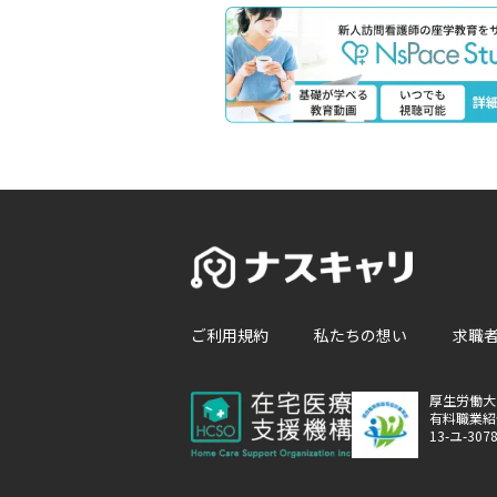
ご利用規約
私たちの想い
求職
厚生労働大
有料職業紹
13-ユ-307