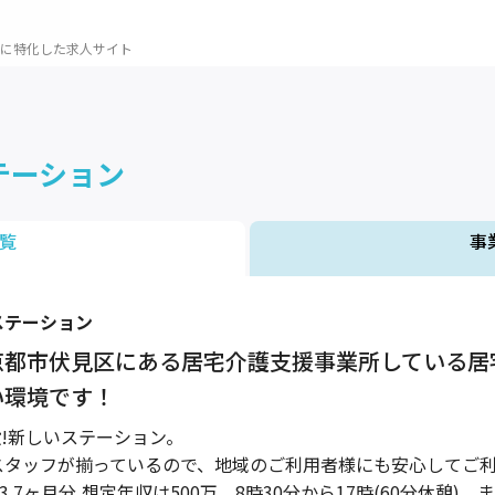
に特化した求人サイト
テーション
覧
事
ステーション
京都市伏見区にある居宅介護支援事業所している居
い環境です！
設!新しいステーション。
スタッフが揃っているので、地域のご利用者様にも安心してご
3.7ヶ月分,想定年収は500万、8時30分から17時(60分休憩