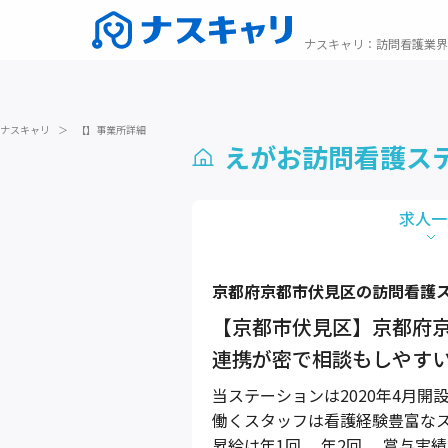
ナスキャリ
：
訪問看護業界
ナスキャリ
＞
【】事業所詳細
えがお訪問看護ス
求人一
京都府
京都市伏見区
の訪問看護
【京都市伏見区】京都府
連携が密で相談もしやす
当ステーションは2020年4月開
働くスタッフは看護経験豊富な
昇給は年1回、 年2回,、賞与実績