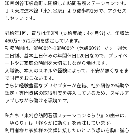
知県刈谷市板倉町に開設した訪問看護ステーションです。
ＪＲ東海道本線「東刈谷駅」より徒歩約1分で、アクセス
しやすいです。
昇給年1回、賞与は年2回（支給実績：4ヶ月分)で、年収は
460万～572万円を想定しています。
勤務時間は、9時00分~18時00分（休憩60分）です。週休
二日制、基本土日休みの年間休日120日なので、プライベ
ートやご家庭の時間を大切にしながら働けます。
入職後、本人のスキルや経験によって、不安が無くなるま
で同行をおこないます。
さらに経験豊富なプリセプターが在籍、社外研修の補助や
認定・専門資格の取得制度を導入しているため、スキルア
ップしながら働ける環境です。
私たち『東刈谷訪問看護ステーションゆらり』の由来は、
「ゆらり」は「軽やかに動く」を意味しています。
利用者様と家族様の笑顔に接したいという想いを胸に誠心