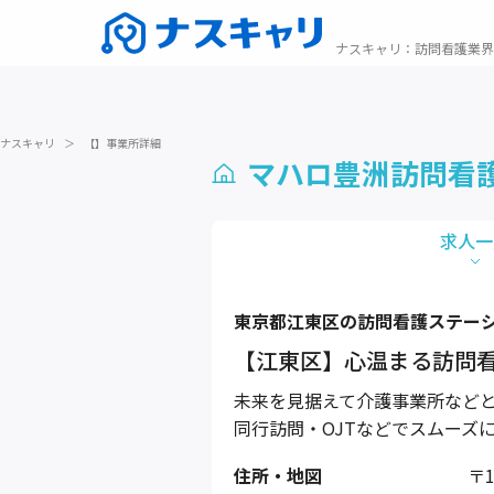
ナスキャリ
：
訪問看護業界
ナスキャリ
＞
【】事業所詳細
マハロ豊洲訪問看
求人一
東京都
江東区
の訪問看護ステー
【江東区】心温まる訪問
未来を見据えて介護事業所など
同行訪問・OJTなどでスムーズ
住所・地図
〒1