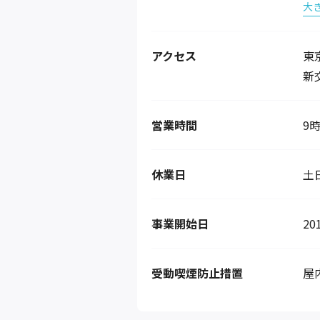
大
アクセス
東
新
営業時間
9時
休業日
土
事業開始日
20
受動喫煙防止措置
屋