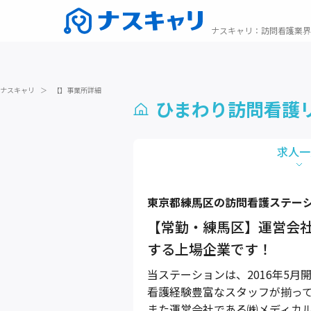
ナスキャリ
：
訪問看護業界
ナスキャリ
＞
【】事業所詳細
ひまわり訪問看護
求人一
東京都
練馬区
の訪問看護ステー
【常勤・練馬区】運営会
する上場企業です！
当ステーションは、2016年5
看護経験豊富なスタッフが揃っ
また運営会社である㈱メディカル